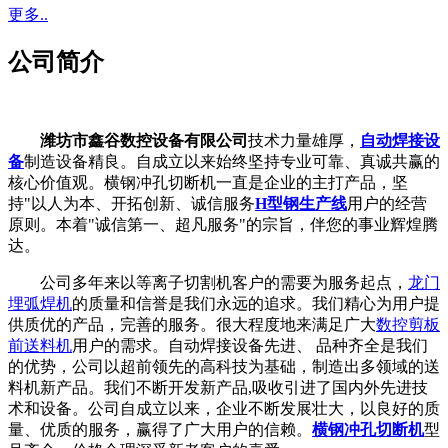
更多..
公司简介
潍坊市鑫谷数控设备有限公司
技术力量雄厚，
自动焊接设
备
制造设备精良。自成立以来始终坚持专业可靠、真诚共赢的
核心价值观。横钢冲孔切断机一直是企业的主打产品，坚
持"以人为本、开拓创新、诚信服务
H型钢生产线
用户的经营
原则。本着"诚信第一、超凡服务"的宗旨，伴您的事业辉煌腾
达。
公司多年来以等离子切割机客户的需要为服务起点，
龙门
埋弧焊机
的质量和信誉是我们永远的追求。我们精心为用户提
供质优的产品，完善的服务。很大程度地来满足广大
数控剪板
前送料机
用户的需求。自动焊接设备先进、 品种齐全是我们
的优势，公司以超前领先的高科技为基础，制造出多领域的送
料机新产品。我们不断开发新产品,吸收引进了国内外先进技
术和设备。公司自成立以来，企业不断发展壮大，以良好的质
量、优质的服务，赢得了广大用户的信赖。
横钢冲孔切断机
型